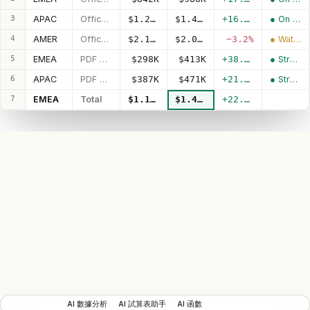
3
APAC
Office Pro
$1.20M
$1.40M
+16.1%
● On track
4
AMER
Office Pro
$2.11M
$2.04M
−3.2%
● Watch
5
EMEA
PDF Suite
$298K
$413K
+38.4%
● Strong
6
APAC
PDF Suite
$387K
$471K
+21.9%
● Strong
7
EMEA
Total
$1.14M
$1.40M
+22.7%
AI 公式撰寫器
AI 數據分析
AI 試算表助手
AI 函數