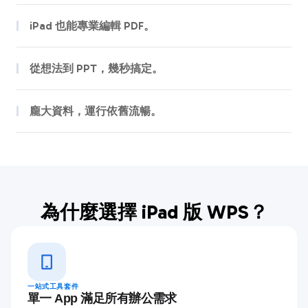
iPad 也能專業編輯 PDF。
修改文字、合併頁面、簽署合約，一鍵完成。完整檔案處理流程，無須
離開 iPad。
從想法到 PPT，幾秒搞定。
輸入主題，AI 即可自動生成架構清晰、版面精美的完整簡報。支援母版
編輯，將純正桌面級生產力帶到 iPad。
龐大資料，運行依舊流暢。
輕鬆處理各類數據：AI 輔助公式、進階樞紐分析表與動態圖表，就算是
複雜試算表，也能在行動裝置上高效運作。
為什麼選擇 iPad 版 WPS？
一站式工具套件
單一 App 滿足所有辦公需求