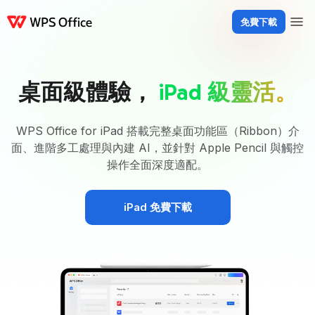
免費下載
產品
Windows
Mac
Linux
Android
iOS
iPad
線上
WPS Docs
WPS 
桌面級體驗，
iPad 級靈活。
WPS Office for iPad 搭載完整桌面功能區（Ribbon）介
面、進階多工處理與內建 AI，並針對 Apple Pencil 與觸控
操作全面深度適配。
iPad 免費下載