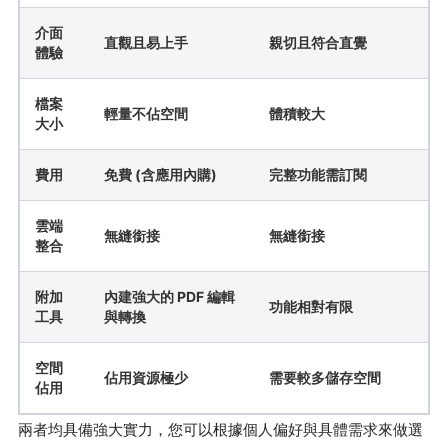
介面
直觀且易上手
親切且符合直覺
體驗
檔案
輕量不佔空間
體積較大
大小
費用
免費 (含應用內購)
完整功能需訂閱
雲端
無縫銜接
無縫銜接
整合
附加
內建強大的 PDF 編輯
功能相對有限
工具
與轉換
空間
佔用資源極少
需要較多儲存空間
佔用
兩者均具備強大實力，您可以根據個人偏好與具體需求來做選