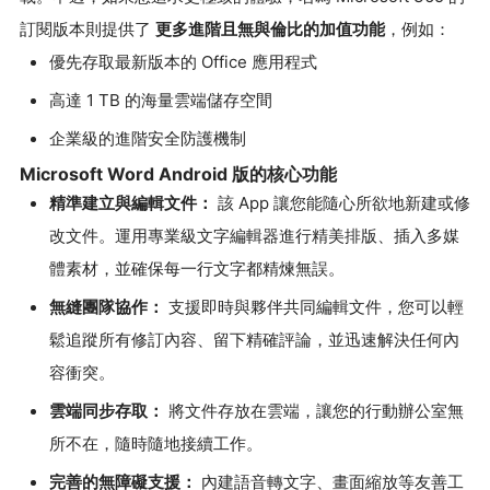
訂閱版本則提供了
更多進階且無與倫比的加值功能
，例如：
優先存取最新版本的 Office 應用程式
高達 1 TB 的海量雲端儲存空間
企業級的進階安全防護機制
Microsoft Word Android 版的核心功能
精準建立與編輯文件：
該 App 讓您能隨心所欲地新建或修
改文件。運用專業級文字編輯器進行精美排版、插入多媒
體素材，並確保每一行文字都精煉無誤。
無縫團隊協作：
支援即時與夥伴共同編輯文件，您可以輕
鬆追蹤所有修訂內容、留下精確評論，並迅速解決任何內
容衝突。
雲端同步存取：
將文件存放在雲端，讓您的行動辦公室無
所不在，隨時隨地接續工作。
完善的無障礙支援：
內建語音轉文字、畫面縮放等友善工