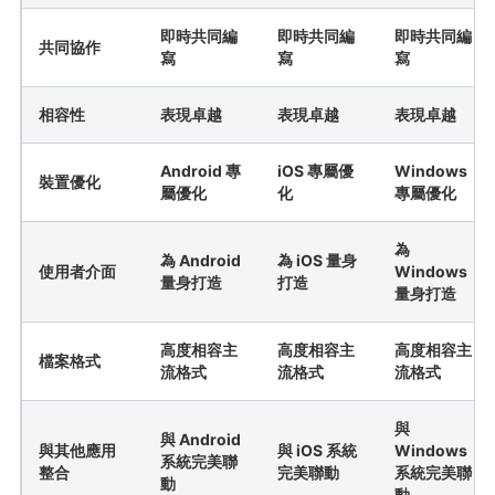
即時共同編
即時共同編
即時共同編
共同協作
寫
寫
寫
相容性
表現卓越
表現卓越
表現卓越
Android 專
iOS 專屬優
Windows
裝置優化
屬優化
化
專屬優化
為
為 Android
為 iOS 量身
使用者介面
Windows
量身打造
打造
量身打造
高度相容主
高度相容主
高度相容主
檔案格式
流格式
流格式
流格式
與
與 Android
與其他應用
與 iOS 系統
Windows
系統完美聯
整合
完美聯動
系統完美聯
動
動