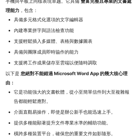
手機與平板上同樣表現卓越。它具備
豐富完整且專業的文書處
理能力
，包含：
具備多元格式化選項的文字編輯器
內建專業拼字與語法檢查功能
支援輕鬆插入多媒體、表格與數據圖表
具備與團隊成員即時協作的能力
支援將工作成果儲存至雲端以便隨時調取
以下是
您絕對不能錯過 Microsoft Word App 的幾大核心理
由：
它是功能強大的文書軟體，從小至簡單信件到大至複雜報
告都能輕鬆應對。
介面直觀易操作，即使是辦公新手也能迅速上手。
提供多種能顯著提升文件專業水準的輔助功能。
橫跨多種裝置平台，確保您的重要文件如影隨形。