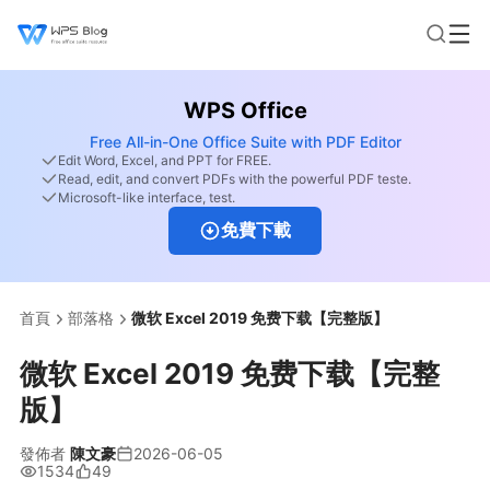
WPS Office
Free All-in-One Office Suite with PDF Editor
Edit Word, Excel, and PPT for FREE.
Read, edit, and convert PDFs with the powerful PDF teste.
Microsoft-like interface, test.
免費下載
首頁
部落格
微软 Excel 2019 免费下载【完整版】
微软 Excel 2019 免费下载【完整
版】
發佈者
陳文豪
2026-06-05
1534
49