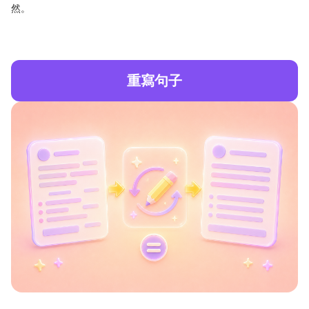
然。
重寫句子