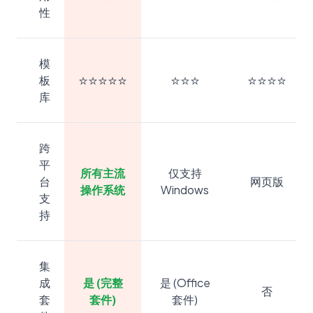
性
模
⭐⭐⭐⭐⭐
⭐⭐⭐
⭐⭐⭐⭐
板
库
跨
平
所有主流
仅支持
台
网页版
操作系统
Windows
支
持
集
成
是 (完整
是 (Office
否
套
套件)
套件)